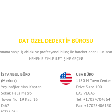
DAT ÖZEL DEDEKTİF BÜROSU
ana sahip, iş ahlakı ve profesyonel bilinç ile hareket eden uluslarar
HEMEN BİZİMLE İLETİŞİME GEÇİN!
İSTANBUL BÜRO
USA BÜRO
(Merkez)
1180 N Town Center
Yeşilbağlar Mah. Kaptan
Drive Suite 100
Sokak Helis Metro
LAS VEGAS
Tower No: 19 Kat: 16
Tel: +17024704564
D:67
Fax: +17028486130
İSTANBUL