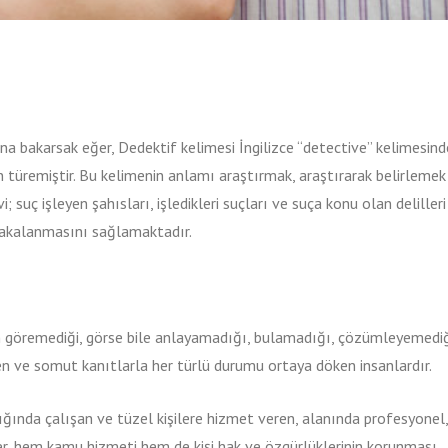
ına bakarsak eğer, Dedektif kelimesi İngilizce “detective” kelimesin
n türemiştir. Bu kelimenin anlamı araştırmak, araştırarak belirlemek
 suç işleyen şahısları, işledikleri suçları ve suça konu olan delilleri
n yakalanmasını sağlamaktadır.
 göremediği, görse bile anlayamadığı, bulamadığı, çözümleyemediğ
en ve somut kanıtlarla her türlü durumu ortaya döken insanlardır.
ığında çalışan ve tüzel kişilere hizmet veren, alanında profesyonel, 
ler, hem kamu hizmeti hem de kişi hak ve özgürlüklerinin korunması