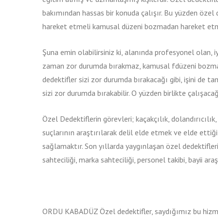
bakımından hassas bir konuda çalışır. Bu yüzden özel de
hareket etmeli kamusal düzeni bozmadan hareket etm
Şuna emin olabilirsiniz ki, alanında profesyonel olan, iy
zaman zor durumda bırakmaz, kamusal fdüzeni bozmadığ
dedektifler sizi zor durumda bırakacağı gibi, işini de
sizi zor durumda bırakabilir. O yüzden birlikte çalışacağı
Özel Dedektiflerin görevleri; kaçakçılık, dolandırıcılık
suçlarının araştırılarak delil elde etmek ve elde ettiğ
sağlamaktır. Son yıllarda yaygınlaşan özel dedektifler
sahteciliği, marka sahteciliği, personel takibi, bayii 
ORDU KABADÜZ Özel dedektifler, saydığımız bu hizmetl