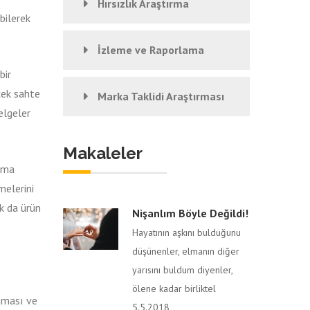
Hırsızlık Araştırma
bilerek
İzleme ve Raporlama
bir
cek sahte
Marka Taklidi Araştırması
elgeler
Makaleler
lama
melerini
k da ürün
Nişanlım Böyle Değildi!
Hayatının aşkını bulduğunu
düşünenler, elmanın diğer
yarısını buldum diyenler,
ölene kadar birliktel
nması ve
5.5.2018