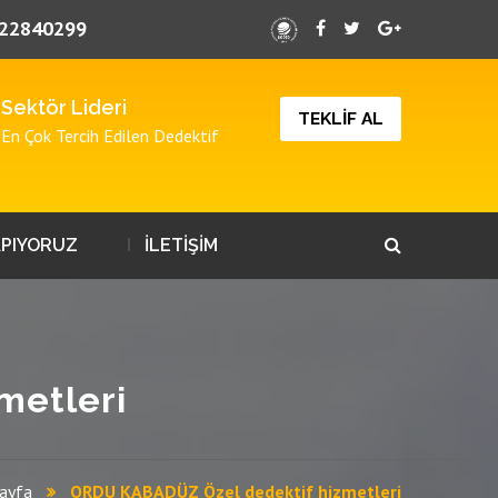
22840299
Sektör Lideri
TEKLİF AL
En Çok Tercih Edilen Dedektif
APIYORUZ
İLETİŞİM
metleri
ayfa
ORDU KABADÜZ Özel dedektif hizmetleri