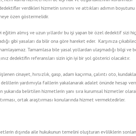
dektifler verdikleri hizmetin sınırını ve attıkları adımın boyutunu 
eye özen göstermelidir.
i eğitim almış ve uzun yıllardır bu işi yapan bir özel dedektif sizi hiç
ı gibi yasaları da bilir ona göre hareket eder. Karşınıza çıkabile
 tamamlayamaz. Tamamlasa bile yasal yollardan ulaşmadığı bilgi ve b
nız dedektifin referansları sizin için iyi bir yol gösterici olacaktır.
, işlenen cinayet, hırsızlık, gasp, adam kaçırma, çalıntı oto, kundak
i delillerin yardımıyla faillerin yakalanarak adalet önünde hesap ver
in yukarıda belirtilen hizmetlerin yanı sıra kurumsal hizmetler olara
araştırması, ortak araştırması konularında hizmet vermektedirler.
erin dışında aile hukukunun temelini oluşturan evliliklerin sonla