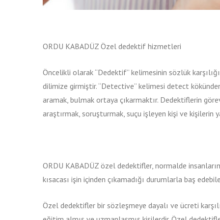
ORDU KABADÜZ Özel dedektif hizmetleri
Öncelikli olarak “Dedektif” kelimesinin sözlük karşılığ
dilimize girmiştir. “Detective” kelimesi detect kökünde
aramak, bulmak ortaya çıkarmaktır. Dedektiflerin görevi;
araştırmak, soruşturmak, suçu işleyen kişi ve kişileri
ORDU KABADÜZ özel dedektifler, normalde insanların
kısacası işin içinden çıkamadığı durumlarla baş edebil
Özel dedektifler bir sözleşmeye dayalı ve ücreti karşıl
eğitim almış ve uzmanlaşmış kişilerdir. Özel dedektif