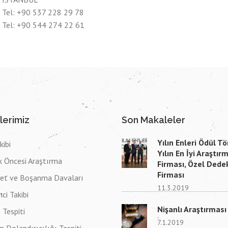
Tel: +90 537 228 29 78
Tel: +90 544 274 22 61
lerimiz
Son Makaleler
Yılın Enleri Ödül Tö
kibi
Yılın En İyi Araştır
ik Öncesi Araştırma
Firması, Özel Dedek
Firması
yet ve Boşanma Davaları
11.3.2019
ci Takibi
Nişanlı Araştırması
 Tespiti
7.1.2019