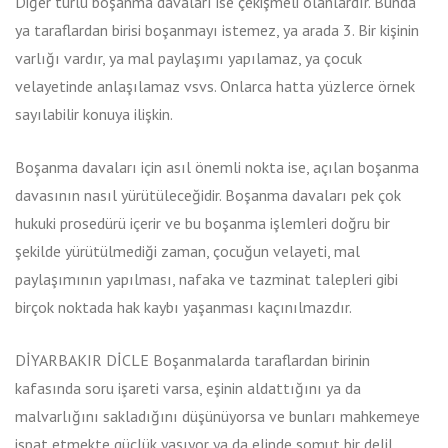
Diğer türlü boşanma davaları ise çekişmeli olanlardır. Bunda
ya taraflardan birisi boşanmayı istemez, ya arada 3. Bir kişinin
varlığı vardır, ya mal paylaşımı yapılamaz, ya çocuk
velayetinde anlaşılamaz vsvs. Onlarca hatta yüzlerce örnek
sayılabilir konuya ilişkin.
Boşanma davaları için asıl önemli nokta ise, açılan boşanma
davasının nasıl yürütüleceğidir. Boşanma davaları pek çok
hukuki prosedürü içerir ve bu boşanma işlemleri doğru bir
şekilde yürütülmediği zaman, çocuğun velayeti, mal
paylaşımının yapılması, nafaka ve tazminat talepleri gibi
birçok noktada hak kaybı yaşanması kaçınılmazdır.
DİYARBAKIR DİCLE Boşanmalarda taraflardan birinin
kafasında soru işareti varsa, eşinin aldattığını ya da
malvarlığını sakladığını düşünüyorsa ve bunları mahkemeye
ispat etmekte güçlük yaşıyor ya da elinde somut bir delil